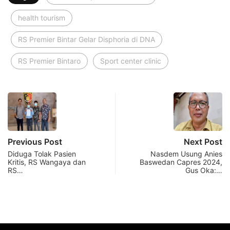
health tourism
RS Premier Bintar Gelar Disphoria di DNA
RS Premier Bintaro
Sport center clinic
Previous Post
Next Post
Diduga Tolak Pasien
Nasdem Usung Anies
Kritis, RS Wangaya dan
Baswedan Capres 2024,
RS…
Gus Oka:…