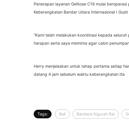
Penerapan layanan GeNose C19 mulai beroperasi pa
Keberangkatan Bandar Udara Internasional I Gust
“Kami telah melakukan koordinasi kepada seluruh p
harapan serta saya meminta agar calon penumpan
Herry menjelaskan untuk tahap pertama setiap ha
datang 4 jam sebelum waktu keberangkatan.tta
Tags:
Bali
Bandara Ngurah Rai
G