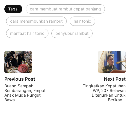
Tags:
cara membuat rambut cepat panjang
cara menumbuhkan rambut
hair tonic
manfaat hair tonic
penyubur rambut
Previous Post
Next Post
Buang Sampah
Tingkatkan Kepatuhan
Sembarangan, Empat
WP, 207 Relawan
Anak Muda Pungut
Diterjunkan Untuk
Bawa…
Berikan…