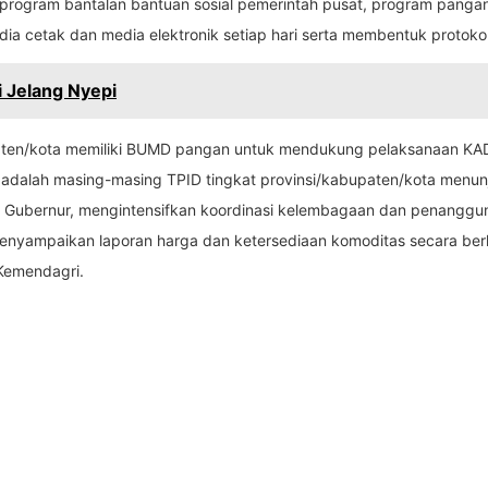
 program bantalan bantuan sosial pemerintah pusat, program pan
ia cetak dan media elektronik setiap hari serta membentuk protokol 
si Jelang Nyepi
aten/kota memiliki BUMD pangan untuk mendukung pelaksanaan KAD 
an adalah masing-masing TPID tingkat provinsi/kabupaten/kota men
si Gubernur, mengintensifkan koordinasi kelembagaan dan penanggun
menyampaikan laporan harga dan ketersediaan komoditas secara be
 Kemendagri.