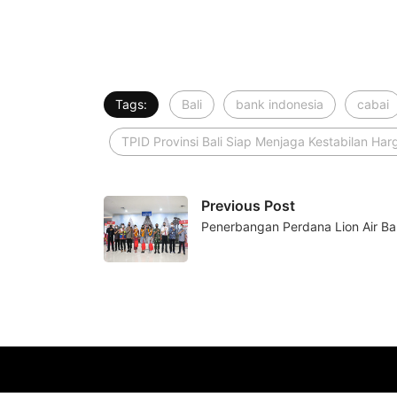
Tags:
Bali
bank indonesia
cabai
TPID Provinsi Bali Siap Menjaga Kestabilan Harg
Previous Post
Penerbangan Perdana Lion Air Ba