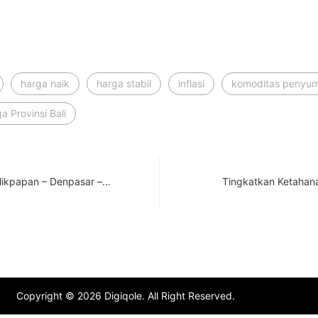
harga naik
harga stabil
inflasi
komoditas penyumb
a Provinsi Bali
likpapan – Denpasar –…
Tingkatkan Ketahan
Copyright © 2026 Digiqole. All Right Reserved.