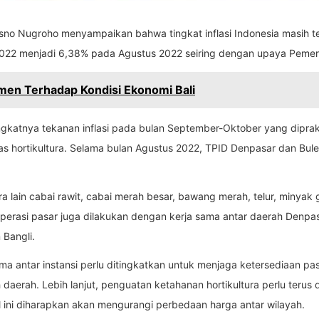
isno Nugroho menyampaikan bahwa tingkat inflasi Indonesia masih ter
 2022 menjadi 6,38% pada Agustus 2022 seiring dengan upaya Pemerin
en Terhadap Kondisi Ekonomi Bali
ngkatnya tekanan inflasi pada bulan September-Oktober yang dipra
hortikultura. Selama bulan Agustus 2022, TPID Denpasar dan Bulel
ra lain cabai rawit, cabai merah besar, bawang merah, telur, minyak
perasi pasar juga dilakukan dengan kerja sama antar daerah Denpa
 Bangli.
ma antar instansi perlu ditingkatkan untuk menjaga ketersediaan pa
erah. Lebih lanjut, penguatan ketahanan hortikultura perlu terus 
 Hal ini diharapkan akan mengurangi perbedaan harga antar wilayah.