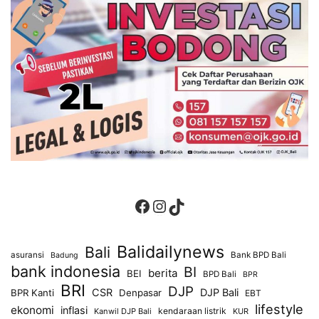
Facebook
Instagram
TikTok
Balidailynews
Bali
asuransi
Bank BPD Bali
Badung
bank indonesia
BI
berita
BEI
BPD Bali
BPR
BRI
DJP
CSR
DJP Bali
BPR Kanti
Denpasar
EBT
lifestyle
ekonomi
inflasi
kendaraan listrik
Kanwil DJP Bali
KUR