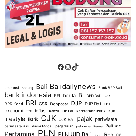
Facebook
Instagram
TikTok
Balidailynews
Bali
asuransi
Bank BPD Bali
Badung
bank indonesia
BI
berita
BEI
BPD Bali
BPR
BRI
DJP
CSR
DJP Bali
BPR Kanti
Denpasar
EBT
ekonomi
inflasi
kendaraan listrik
Kanwil DJP Bali
KUR
G20
OJK
pajak
lifestyle
pariwisata
listrik
OJK Bali
Pelindo
pegadaian
pariwisata Bali
Pasar Modal
pelabuhan Benoa
PLN
Pertamina
PLN UID Bali
Realme
QRIS