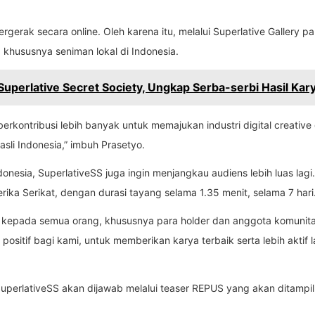
rgerak secara online. Oleh karena itu, melalui Superlative Gallery pa
khususnya seniman lokal di Indonesia.
Superlative Secret Society, Ungkap Serba-serbi Hasil Ka
 berkontribusi lebih banyak untuk memajukan industri digital creativ
 asli Indonesia,” imbuh Prasetyo.
donesia, SuperlativeSS juga ingin menjangkau audiens lebih luas lagi.
ka Serikat, dengan durasi tayang selama 1.35 menit, selama 7 hari
kepada semua orang, khususnya para holder dan anggota komunita
itif bagi kami, untuk memberikan karya terbaik serta lebih aktif l
 SuperlativeSS akan dijawab melalui teaser REPUS yang akan ditam