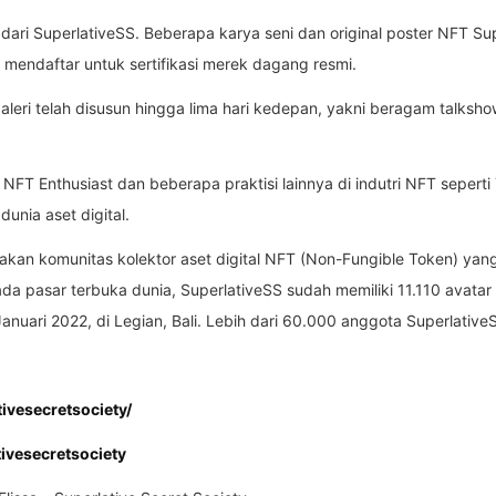
ari SuperlativeSS. Beberapa karya seni dan original poster NFT Sup
h mendaftar untuk sertifikasi merek dagang resmi.
ri telah disusun hingga lima hari kedepan, yakni beragam talkshow 
s, NFT Enthusiast dan beberapa praktisi lainnya di indutri NFT sepe
unia aset digital.
pakan komunitas kolektor aset digital NFT (Non-Fungible Token) ya
 pasar terbuka dunia, SuperlativeSS sudah memiliki 11.110 avatar ka
nuari 2022, di Legian, Bali. Lebih dari 60.000 anggota Superlative
ivesecretsociety/
tivesecretsociety