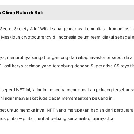
 Clinic Buka di Bali
ve Secret Society Arief Witjaksana gencarnya komunitas – komunitas i
 Meskipun cryptocurrency di Indonesia belum resmi diakui sebagai a
ya, menurutnya sangat tergantung dari sikap investor tersebut dala
. “Hasil karya seniman yang tergabung dengan Superlative SS royaltin
eperti NFT ini, ia ingin mencoba menggunakan peluang tersebur se
 ini agar masyarakat juga dapat memanfaatkan peluang ini.
u riset untuk mengkajinya. NFT yang merupakan bagian dari perputaran
 pintar – pintar melihat peluang serta risiko,” ujarnya.tta