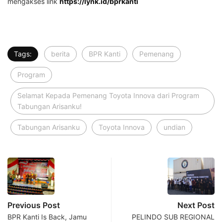
mengakses link
https://lynk.id/bprkanti
Tags:
berita
BPR Kanti
Pemenang
Program
Selamat Kepada Pemenang Toyota Innova dari Program
Tabungan Arisanku!
Tabungan Arisanku
Toyota Innova
undian
Previous Post
Next Post
BPR Kanti Is Back, Jamu
PELINDO SUB REGIONAL