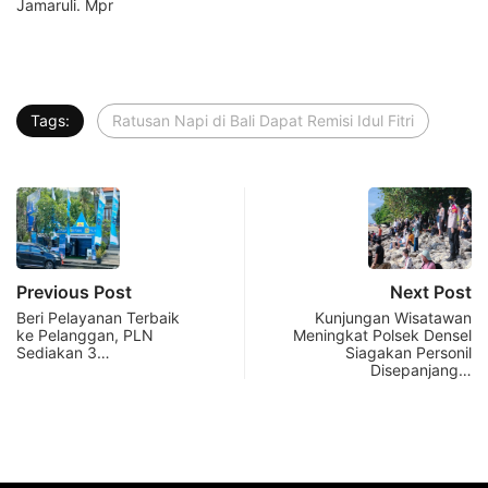
Jamaruli. Mpr
Tags:
Ratusan Napi di Bali Dapat Remisi Idul Fitri
Previous Post
Next Post
Beri Pelayanan Terbaik
Kunjungan Wisatawan
ke Pelanggan, PLN
Meningkat Polsek Densel
Sediakan 3…
Siagakan Personil
Disepanjang…