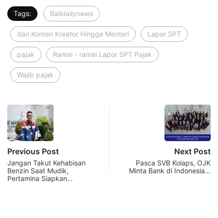
Tags:
Balidailynews
dari Konten Kreator Hingga Menteri
Lapor SPT
pajak
Ramai - ramai Lapor SPT Pajak
Wajib pajak
Previous Post
Next Post
Jangan Takut Kehabisan
Pasca SVB Kolaps, OJK
Benzin Saat Mudik,
Minta Bank di Indonesia…
Pertamina Siapkan…