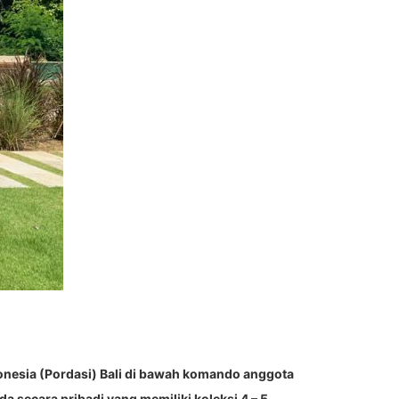
nesia (Pordasi) Bali di bawah komando anggota
a secara pribadi yang memiliki koleksi 4 – 5,