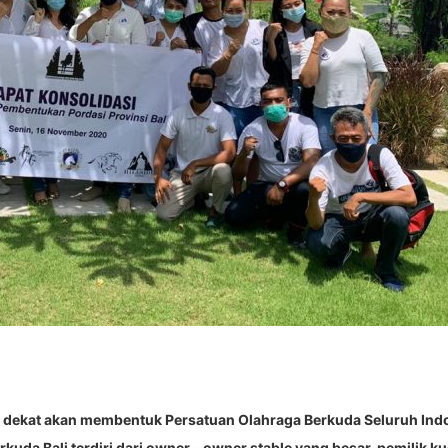
 dekat akan membentuk Persatuan Olahraga Berkuda Seluruh Indo
da Bali terdiri dari owner – owner stable yang besar, pemilik kud