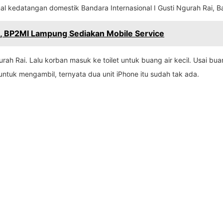
inal kedatangan domestik Bandara Internasional I Gusti Ngurah Rai, Ba
 BP2MI Lampung Sediakan Mobile Service
urah Rai. Lalu korban masuk ke toilet untuk buang air kecil. Usai bu
et untuk mengambil, ternyata dua unit iPhone itu sudah tak ada.