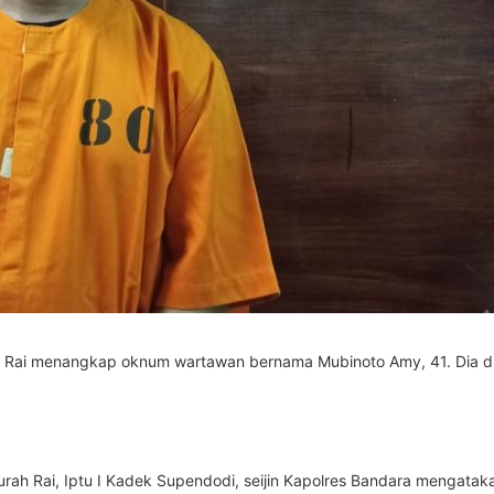
h Rai menangkap oknum wartawan bernama Mubinoto Amy, 41. Dia di
urah Rai, Iptu I Kadek Supendodi, seijin Kapolres Bandara mengata