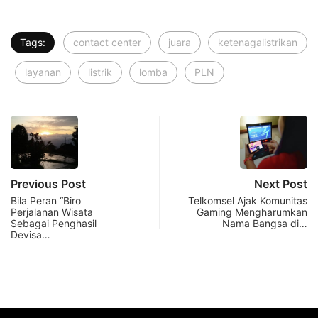
Tags:
contact center
juara
ketenagalistrikan
layanan
listrik
lomba
PLN
Previous Post
Next Post
Bila Peran “Biro
Telkomsel Ajak Komunitas
Perjalanan Wisata
Gaming Mengharumkan
Sebagai Penghasil
Nama Bangsa di…
Devisa…