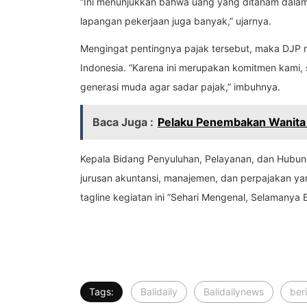
“Ini menunjukkan bahwa uang yang ditanam dalam 
lapangan pekerjaan juga banyak,” ujarnya.
Mengingat pentingnya pajak tersebut, maka DJP men
Indonesia. “Karena ini merupakan komitmen kami, 
generasi muda agar sadar pajak,” imbuhnya.
Baca Juga :
Pelaku Penembakan Wanita 
Kepala Bidang Penyuluhan, Pelayanan, dan Hubung
jurusan akuntansi, manajemen, dan perpajakan yan
tagline kegiatan ini ”Sehari Mengenal, Selamanya 
Tags:
Balidaily
Balidailynews
ber