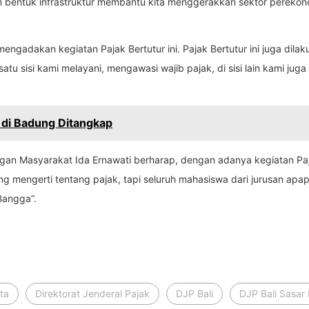
bentuk infrastruktur membantu kita menggerakkan sektor perekonom
gadakan kegiatan Pajak Bertutur ini. Pajak Bertutur ini juga dilaku
satu sisi kami melayani, mengawasi wajib pajak, di sisi lain kami j
di Badung Ditangkap
an Masyarakat Ida Ernawati berharap, dengan adanya kegiatan Paja
g mengerti tentang pajak, tapi seluruh mahasiswa dari jurusan apa
Bangga”.
ita
Direktorat Jenderal Pajak
DJP Bali
DJP Bali Sasar