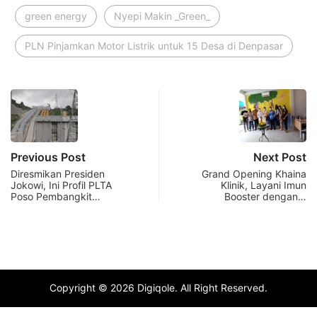
green energy
Nyepi Makin _Green_
PLN Pinjamkan Motor Listrik untuk 15 Desa di Denpasar
Previous Post
Next Post
Diresmikan Presiden
Grand Opening Khaina
Jokowi, Ini Profil PLTA
Klinik, Layani Imun
Poso Pembangkit…
Booster dengan…
Copyright © 2026 Digiqole. All Right Reserved.