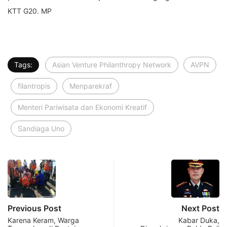
KTT G20. MP
Tags:
Asian Venture Philanthropy Network
AVPN
filantropis
Menparekraf
Menteri Pariwisata dan Ekonomi Kreatif
Sandiaga Uno
Previous Post
Next Post
Karena Keram, Warga
Kabar Duka,