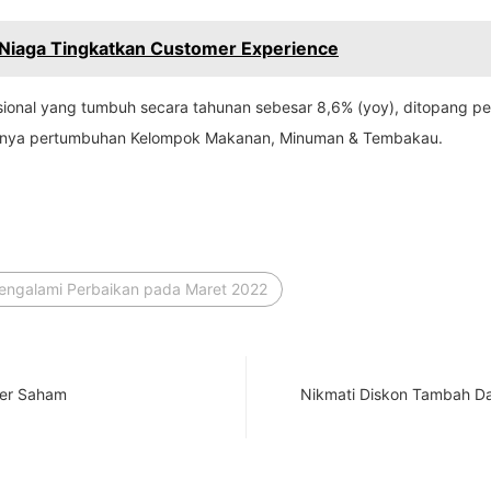
MB Niaga Tingkatkan Customer Experience
) nasional yang tumbuh secara tahunan sebesar 8,6% (yoy), ditopang 
ginya pertumbuhan Kelompok Makanan, Minuman & Tembakau.
i Mengalami Perbaikan pada Maret 2022
der Saham
Nikmati Diskon Tambah D