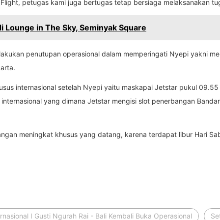
light, petugas kami juga bertugas tetap bersiaga melaksanakan tu
i Lounge in The Sky, Seminyak Square
ilakukan penutupan operasional dalam memperingati Nyepi yakni men
arta.
sus internasional setelah Nyepi yaitu maskapai Jetstar pukul 09.5
internasional yang dimana Jetstar mengisi slot penerbangan Bandara 
nerbangan meningkat khusus yang datang, karena terdapat libur Hari 
rnasional I Gusti Ngurah Rai - Bali Kembali Buka Operasional
Se