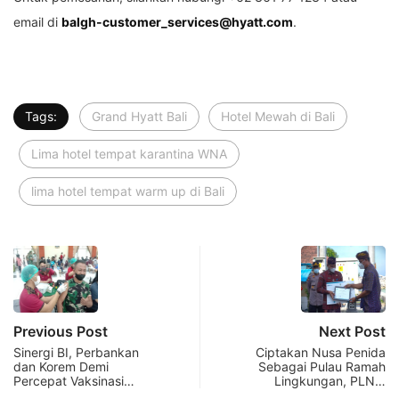
email di
balgh-customer_services@hyatt.com
.
Tags:
Grand Hyatt Bali
Hotel Mewah di Bali
Lima hotel tempat karantina WNA
lima hotel tempat warm up di Bali
Previous Post
Next Post
Sinergi BI, Perbankan
Ciptakan Nusa Penida
dan Korem Demi
Sebagai Pulau Ramah
Percepat Vaksinasi…
Lingkungan, PLN…