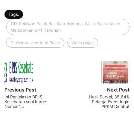
Tags:
197 Relawan Pajak Bali Siap Asistensi Wajib Pajak dalam
Melaporkan SPT Tahunan
Direktorat Jenderal Pajak
Wajib pajak
Previous Post
Next Post
Ini Penjelasan BPJS
Hasil Survei, 35,64%
Kesehatan soal Inpres
Pekerja Event Ingin
Nomor 1…
PPKM Dicabut