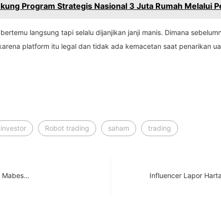
kung Program Strategis Nasional 3 Juta Rumah Melalui 
ertemu langsung tapi selalu dijanjikan janji manis. Dimana sebelum
arena platform itu legal dan tidak ada kemacetan saat penarikan 
investor
Robot trading
saham
trading
ih Mabes…
Influencer Lapor Hart