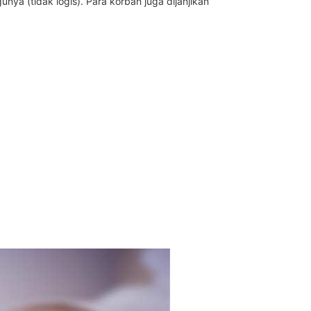
ya (tidak logis). Para korban juga dijanjikan