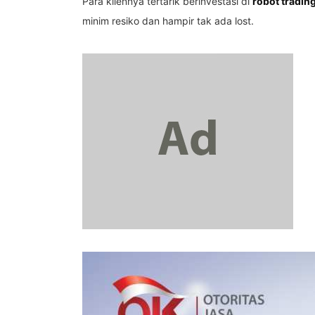
Para kliennya tertarik berinvestasi di
robot tradin
minim resiko dan hampir tak ada lost.