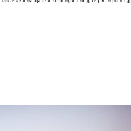
g
DNA Pro karena dijanjikan keuntungan 1 hingga 5 persen per minggun