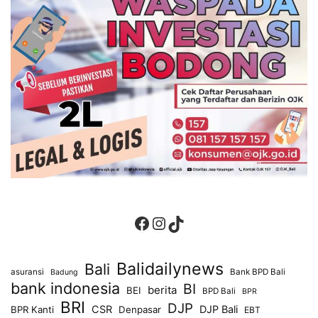
Facebook
Instagram
TikTok
Balidailynews
Bali
asuransi
Bank BPD Bali
Badung
bank indonesia
BI
berita
BEI
BPD Bali
BPR
BRI
DJP
CSR
DJP Bali
BPR Kanti
Denpasar
EBT