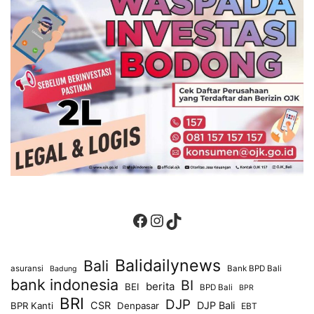
Facebook
Instagram
TikTok
Balidailynews
Bali
asuransi
Bank BPD Bali
Badung
bank indonesia
BI
berita
BEI
BPD Bali
BPR
BRI
DJP
CSR
DJP Bali
BPR Kanti
Denpasar
EBT