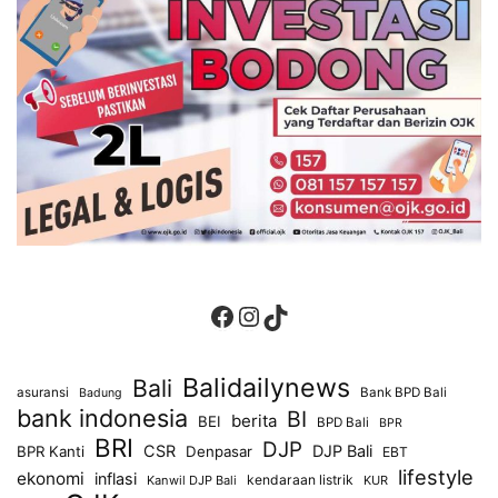
Facebook
Instagram
TikTok
Balidailynews
Bali
asuransi
Bank BPD Bali
Badung
bank indonesia
BI
berita
BEI
BPD Bali
BPR
BRI
DJP
CSR
DJP Bali
BPR Kanti
Denpasar
EBT
lifestyle
ekonomi
inflasi
kendaraan listrik
Kanwil DJP Bali
KUR