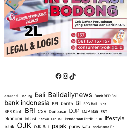
Facebook
Instagram
TikTok
Balidailynews
Bali
asuransi
Bank BPD Bali
Badung
bank indonesia
BI
berita
BEI
BPD Bali
BPR
BRI
DJP
CSR
DJP Bali
BPR Kanti
Denpasar
EBT
lifestyle
ekonomi
inflasi
kendaraan listrik
Kanwil DJP Bali
KUR
OJK
pajak
pariwisata
listrik
OJK Bali
pariwisata Bali