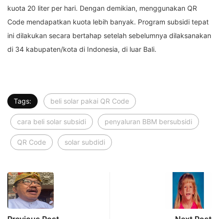
kuota 20 liter per hari. Dengan demikian, menggunakan QR
Code mendapatkan kuota lebih banyak. Program subsidi tepat
ini dilakukan secara bertahap setelah sebelumnya dilaksanakan
di 34 kabupaten/kota di Indonesia, di luar Bali.
Tags:
beli solar pakai QR Code
cara beli solar subsidi
penyaluran BBM bersubsidi
QR Code
solar subdidi
Previous Post
Next Post