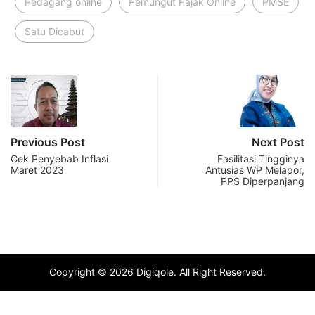
Pedagang online
Pemungut Pajak Online
PMSE
Satu Dicabut
Previous Post
Next Post
Cek Penyebab Inflasi
Fasilitasi Tingginya
Maret 2023
Antusias WP Melapor,
PPS Diperpanjang
Copyright © 2026 Digiqole. All Right Reserved.