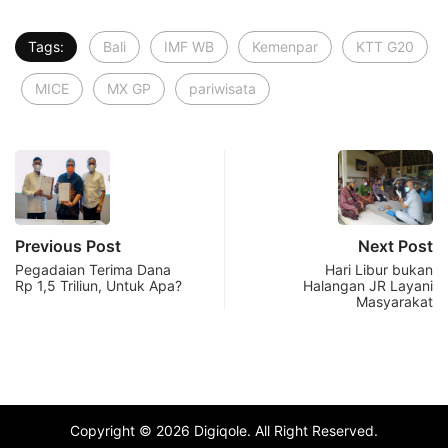
Tags:
Bali
IMF WB
Kemenpar
KTT G20
MICE
MX GP
pariwisata
Previous Post
Next Post
Pegadaian Terima Dana
Hari Libur bukan
Rp 1,5 Triliun, Untuk Apa?
Halangan JR Layani
Masyarakat
Copyright © 2026 Digiqole. All Right Reserved.