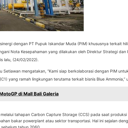
sinergi dengan PT Pupuk Iskandar Muda (PIM) khususnya terkait hi
dangani Nota Kesepahaman yang dilakukan oleh Direktur Strategi da
 lalu, (24/02/2022).
u Setiawan mengatakan, “Kami siap berkolaborasi dengan PIM untuk 
1) yang ramah lingkungan terutama terkait bisnis Blue Ammonia,” u
MotoGP di Mall Bali Galeria
elalui tahapan Carbon Capture Storage (CCS) pada saat produksi 
ahan bakar powerplant atau sektor transportasi. Hal ini sejalan den
 sebelum tahun 2060.