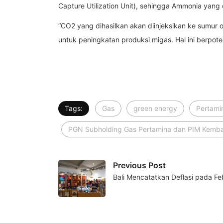
Capture Utilization Unit), sehingga Ammonia yang
“CO2 yang dihasilkan akan diinjeksikan ke sumur
untuk peningkatan produksi migas. Hal ini berpot
Tags:
Gas
green energy
Pertami
PGN Subholding Gas Pertamina dan PIM Kemba
Previous Post
Bali Mencatatkan Deflasi pada Fe