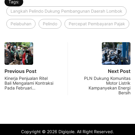
Tags:
Langkah Pelindo Dukung Pembangunan Daerah Lombok
Pelabuhan
Pelindo
Percepat Pembayaran Pajak
Previous Post
Next Post
Kinerja Penjualan Ritel
PLN Dukung Komunitas
Bali Mengalami Kontraksi
Motor Listrik
Pada Februari…
Kampanyekan Energi
Bersih
Copyright © 2026 Digiqole. All Right Reserved.