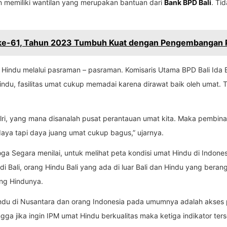
n memiliki wantilan yang merupakan bantuan dari
Bank BPD Bali
. Ti
 ke-61, Tahun 2023 Tumbuh Kuat dengan Pengembangan P
 Hindu melalui pasraman – pasraman. Komisaris Utama BPD Bali Ida 
ndu, fasilitas umat cukup memadai karena dirawat baik oleh umat. 
olri, yang mana disanalah pusat perantauan umat kita. Maka pembina
ya tapi daya juang umat cukup bagus,” ujarnya.
a Segara menilai, untuk melihat peta kondisi umat Hindu di Indone
a di Bali, orang Hindu Bali yang ada di luar Bali dan Hindu yang ber
ang Hindunya.
ndu di Nusantara dan orang Indonesia pada umumnya adalah akses 
 jika ingin IPM umat Hindu berkualitas maka ketiga indikator terse