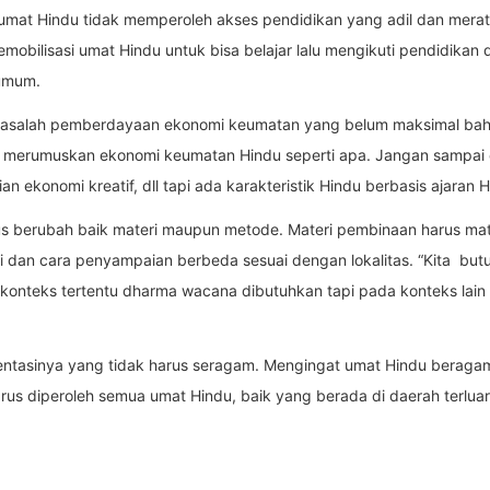
umat Hindu tidak memperoleh akses pendidikan yang adil dan merat
mobilisasi umat Hindu untuk bisa belajar lalu mengikuti pendidikan da
 umum.
masalah pemberdayaan ekonomi keumatan yang belum maksimal bah
a merumuskan ekonomi keumatan Hindu seperti apa. Jangan sampai
n ekonomi kreatif, dll tapi ada karakteristik Hindu berbasis ajaran H
 berubah baik materi maupun metode. Materi pembinaan harus materi
 dan cara penyampaian berbeda sesuai dengan lokalitas. “Kita butuh 
konteks tertentu dharma wacana dibutuhkan tapi pada konteks lain 
tasinya yang tidak harus seragam. Mengingat umat Hindu beraga
rus diperoleh semua umat Hindu, baik yang berada di daerah terluar 