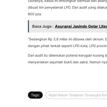
Diurainya, kasus ini terbongkar bermula dari ad
dibuat tim penyelamat LPD. Dari audit yang dilaku
800 juta.
Baca Juga :
Asuransi Jasindo Gelar Lite
“Sedangkan Rp 3,8 miliar ini dibawa oleh oknum. 
dengan pihak terkait seperti LPD kota, LPD prov
Dari audit itu ditemukan potensi kerugian kurang 
menyertakan sejumlah bukti dan saksi. Namun nya
Tags:
Kejari Belum Tetapkan Tersangka Ko