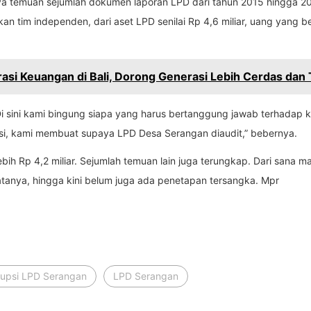
anya temuan sejumlah dokumen laporan LPD dari tahun 2015 hingga 2
kan tim independen, dari aset LPD senilai Rp 4,6 miliar, uang yang 
rasi Keuangan di Bali, Dorong Generasi Lebih Cerdas dan 
Di sini kami bingung siapa yang harus bertanggung jawab terhadap 
insi, kami membuat supaya LPD Desa Serangan diaudit,” bebernya.
lebih Rp 4,2 miliar. Sejumlah temuan lain juga terungkap. Dari sana 
tanya, hingga kini belum juga ada penetapan tersangka. Mpr
rupsi LPD Serangan
LPD Serangan