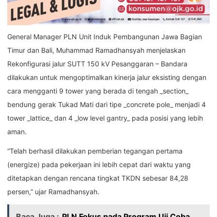
General Manager PLN Unit Induk Pembangunan Jawa Bagian
Timur dan Bali, Muhammad Ramadhansyah menjelaskan
Rekonfigurasi jalur SUTT 150 kV Pesanggaran – Bandara
dilakukan untuk mengoptimalkan kinerja jalur eksisting dengan
cara mengganti 9 tower yang berada di tengah _section_
bendung gerak Tukad Mati dari tipe _concrete pole_ menjadi 4
tower _lattice_ dan 4 _low level gantry_ pada posisi yang lebih
aman.
“Telah berhasil dilakukan pemberian tegangan pertama
(energize) pada pekerjaan ini lebih cepat dari waktu yang
ditetapkan dengan rencana tingkat TKDN sebesar 84,28
persen,” ujar Ramadhansyah.
Baca Juga :
PLN Fokus pada Program Uji Coba