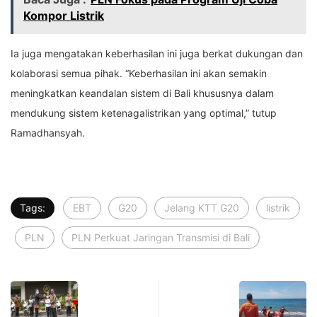
Kompor Listrik
Ia juga mengatakan keberhasilan ini juga berkat dukungan dan
kolaborasi semua pihak. “Keberhasilan ini akan semakin
meningkatkan keandalan sistem di Bali khususnya dalam
mendukung sistem ketenagalistrikan yang optimal,” tutup
Ramadhansyah.
Tags:
EBT
G20
Jelang KTT G20
listrik
PLN
PLN Perkuat Jaringan Transmisi di Bali