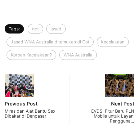
Tags:
got
jasad
Jasad WNA Australia ditemukan di Got
kecelakaan
Korban Kecelakaan?
WNA Australia
Previous Post
Next Post
Miras dan Alat Bantu Sex
EVDS, Fitur Baru PLN
Dibakar di Denpasar
Mobile untuk Layani
Pengguna…