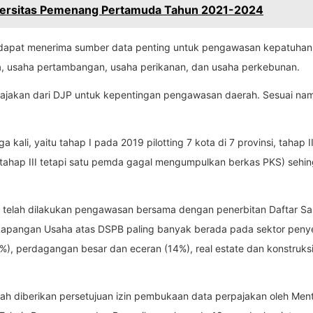
iversitas Pemenang Pertamuda Tahun 2021-2024
dapat menerima sumber data penting untuk pengawasan kepatuhan p
ta, usaha pertambangan, usaha perikanan, dan usaha perkebunan.
ajakan dari DJP untuk kepentingan pengawasan daerah. Sesuai nam
a kali, yaitu tahap I pada 2019 pilotting 7 kota di 7 provinsi, tah
ahap III tetapi satu pemda gagal mengumpulkan berkas PKS) sehing
kni telah dilakukan pengawasan bersama dengan penerbitan Daftar
i Lapangan Usaha atas DSPB paling banyak berada pada sektor pe
%), perdagangan besar dan eceran (14%), real estate dan konstruksi
lah diberikan persetujuan izin pembukaan data perpajakan oleh Me