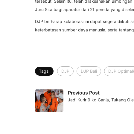
tersebut. Selain itu, telah dilaksanakan Bimbing
Juru Sita bagi aparatur dari 21 pemda yang disel
DJP berharap kolaborasi ini dapat segera diikuti
keterbatasan sumber daya manusia, serta tantan
Tags:
DJP
DJP Bali
DJP Optimal
Previous Post
Jadi Kurir 9 kg Ganja, Tukang Oj