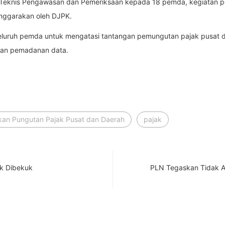
an Teknis Pengawasan dan Pemeriksaan kepada 18 pemda, kegiatan pe
enggarakan oleh DJPK.
 seluruh pemda untuk mengatasi tantangan pemungutan pajak pusat da
gan pemadanan data.
kan Pungutan Pajak Pusat dan Daerah
pajak
ek Dibekuk
PLN Tegaskan Tidak A