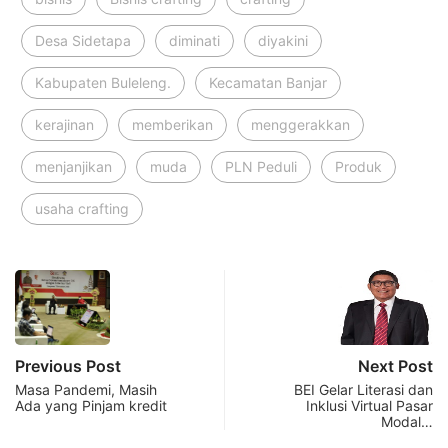
Desa Sidetapa
diminati
diyakini
Kabupaten Buleleng.
Kecamatan Banjar
kerajinan
memberikan
menggerakkan
menjanjikan
muda
PLN Peduli
Produk
usaha crafting
Previous Post
Next Post
Masa Pandemi, Masih
BEI Gelar Literasi dan
Ada yang Pinjam kredit
Inklusi Virtual Pasar
Modal…