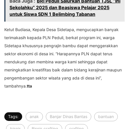
Baca Juga :
BRI Peduli Salurkan Bantuan TJSL “Ini
Sekolahku” 2025 dan Beasiswa Pelajar 2025
untuk Siswa SDN 1 Belimbing Tabanan
Ketut Budiasa, Kepala Desa Sidetapa, mengucapkan banyak
terimakasih kepada PLN Peduli, berkat program ini, warga
Sidetapa khususnya pengrajin bambu dapat menggerakkan
sektor ekonomi di desa ini. “Harapannya PLN dapat terus
mendukung dan membina warga kami sehingga dapat
meningkatkan kreatifitas baik dalam bidang kerajinan maupun
pengembangan sektor wisata yang ada di desa ini”,
tambahnya.
tta
Tags:
anak
Banjar Dinas Bantas
bantuan
bisnis
Bisnis crafting
crafting