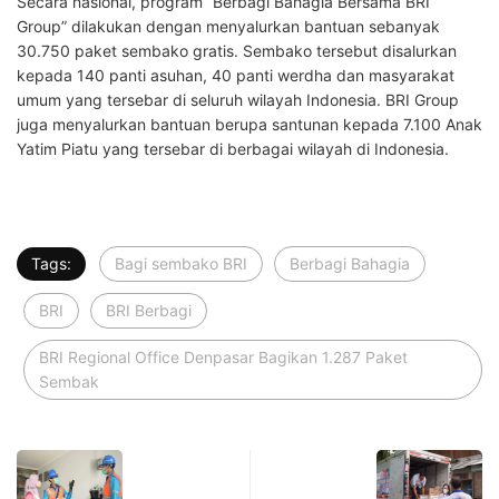
Secara nasional, program “Berbagi Bahagia Bersama BRI
Group” dilakukan dengan menyalurkan bantuan sebanyak
30.750 paket sembako gratis. Sembako tersebut disalurkan
kepada 140 panti asuhan, 40 panti werdha dan masyarakat
umum yang tersebar di seluruh wilayah Indonesia. BRI Group
juga menyalurkan bantuan berupa santunan kepada 7.100 Anak
Yatim Piatu yang tersebar di berbagai wilayah di Indonesia.
Tags:
Bagi sembako BRI
Berbagi Bahagia
BRI
BRI Berbagi
BRI Regional Office Denpasar Bagikan 1.287 Paket
Sembak