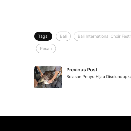
Tags:
Bali
Bali International Choir Fest
Pesan
Previous Post
Belasan Penyu Hijau Diselundupk