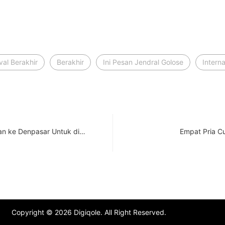
ival Berakhir
Berakhir
Ini Pesan Jendral Golose
Interna
an ke Denpasar Untuk di…
Empat Pria Cu
Copyright © 2026 Digiqole. All Right Reserved.